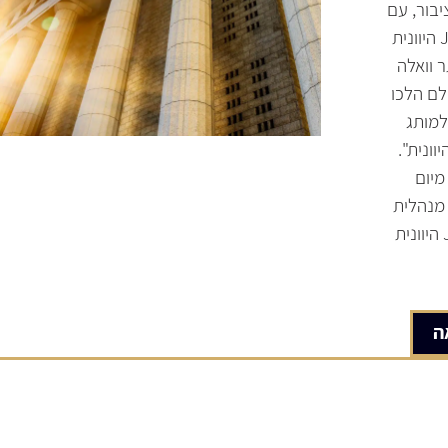
בור, עם
כניסת חברת JUMBO היוונית
 וואלה
07.07.: "כולם הלכו
חון למותג
ונית".
מיום
נסגרה מנהלית
התביעה של JUMBO היוונית
ה