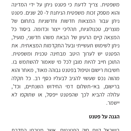
משפטית. צריך לדעת כי פטנט ניתן על ידי המדינה
והוא מספק זכות משפטית הניתנת ל- 20 שנים. פטנט
ניתן עבור המצאות חדשות וחדשניות בתחום של
מוצרים, טכנולוגיות, תהליכי ייצור וכדומה. ביסוד כל
המצאה קיים הרעיון של הבאת משהו חדשני, מועיל,
ניתן לשימוש תעשייתי ובעל התקדמות המצאתית. את
הפטנט יש לערוך היטב מבחינה טכנית ומשפטית.
התוכן חייב להיות מובן לכל מי שאמור להשתמש בו.
חשיבות רישום וטיפול בפטנט גבוהה מאוד, מאחר והוא
מהווה נכס שעשוי להניב לבעליו כסף רב. כל תקלה
ברישום, באי-תשלום דמי החידוש השנתיים, וכד',
עלולה להביא לכך שהפטנט ייפסל, או שתוקפו לא
יישמר.
הגנה על פטנט
בישראל קיים חוק הפטנטים, אשר מטרתו הסדרת