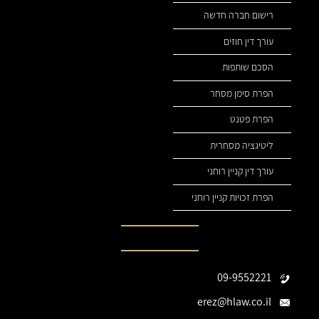
רישום חברה חדשה
עורך דין חוזים
הסכם שותפות
הפרת סימן מסחר
הפרת פטנט
ליטיגציה מסחרית
עורך דין קניין רוחני
הפרת זכויות קניין רוחני
נהיה בקשר
09-9552221
erez@hlaw.co.il