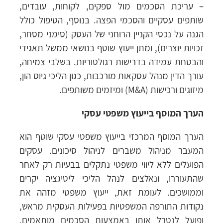
– עריכת הסכמים מול ספקים, לקוחות, עובדים,
שותפים עסקיים והסכמי הפצה. בנוסף, הטיפול כולל
הגנה על נכסי הקניין הרוחני של העסק (סימני מסחר,
זכויות יוצרים), ומתן ייעוץ שוטף בנושאי ממשל תאגידי
והבטחת עמידה בדרישות רגולטוריות. בשלבי צמיחה,
עורך הדין מנהל עסקאות מורכבות, כגון הליכי גיוס הון,
מיזוגים ורכישות (M&A) ומיזמים משותפים.
הערך המוסף בייעוץ משפטי עסקי
הערך המוסף המרכזי בייעוץ משפטי עסקי שוטף הוא
המעבר מניהול משברים לניהול סיכונים. עסקים
הפועלים ללא ליווי משפטי נתקלים בבעיות רק לאחר
שהתעוררו, ונאלצים לנהל הליכי ליטיגציה יקרים
וממושכים. לעומת זאת, ייעוץ משפטי מזהה את
נקודות התורפה המשפטיות בפעילות העסקית מראש,
ופועל לנטרל אותן באמצעות הסכמים מותאמים,