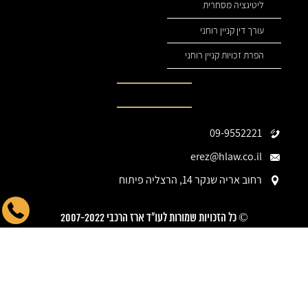
ליטיגציה מסחרית
עורך דין קניין רוחני
הפרת זכויות קניין רוחני
נהיה בקשר
09-9552221
erez@hlaw.co.il
רחוב אריה שנקר 14, הרצליה פיתוח
© כל הזכויות שמורות לעו"ד ארז הרכבי 2007-2022
המידע המופיע באתר זה אינו – ואף אינו מיועד להיות – עצה משפטית, או
תחליף לה. עיון ו/או שימוש באתר זה אינו יוצר קשר עו"ד-לקוח בעניין ייעוץ
משפטי לגבי מצבך הספציפי, אנא היוועץ בעורך דין ממשרדנו.